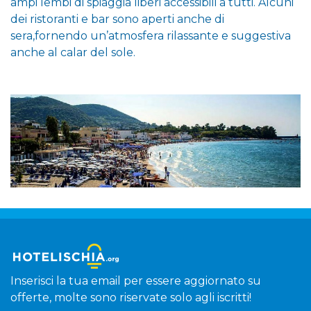
ampi lembi di spiaggia liberi accessibili a tutti. Alcuni
dei ristoranti e bar sono aperti anche di
sera,fornendo un’atmosfera rilassante e suggestiva
anche al calar del sole.
Inserisci la tua email per essere aggiornato su
offerte, molte sono riservate solo agli iscritti!