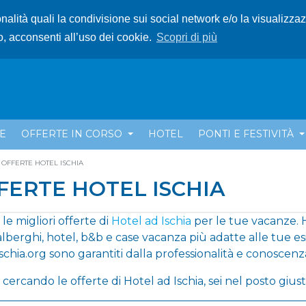
ionalità quali la condivisione sui social network e/o la visualizza
o, acconsenti all’uso dei cookie.
Scopri di più
E
OFFERTE IN CORSO
HOTEL
PONTI E FESTIVITÀ
OFFERTE HOTEL ISCHIA
FERTE HOTEL ISCHIA
 le migliori offerte di
Hotel ad Ischia
per le tue vacanze. Ho
alberghi, hotel, b&b e case vacanza più adatte alle tue es
schia.org sono garantiti dalla professionalità e conoscenza
i cercando le offerte di Hotel ad Ischia, sei nel posto giust