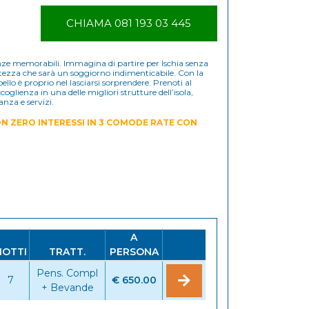
CHIAMA 081 193 03 445
ienze memorabili. Immagina di partire per Ischia senza
rtezza che sarà un soggiorno indimenticabile. Con la
l bello è proprio nel lasciarsi sorprendere. Prenoti al
glienza in una delle migliori strutture dell’isola,
anza e servizi.
N ZERO INTERESSI IN 3 COMODE RATE CON
A
NOTTI
TRATT.
PERSONA
Pens. Compl
7
€ 650.00
+ Bevande