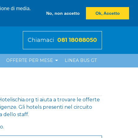
zione di media.
No, non accetto
Ok, Accetto
Chiamaci
081 18088050
OFFERTE PER MESE
LINEA BUS GT
telischia.org ti aiuta a trovare le offerte
igenze. Gli hotels presenti nel circuito
 dello staff.
o.