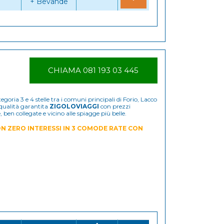
+ Bevande
CHIAMA 081 193 03 445
goria 3 e 4 stelle tra i comuni principali di Forio, Lacco
 qualità garantita
ZIGOLOVIAGGI
con prezzi
 ben collegate e vicino alle spiagge più belle.
N ZERO INTERESSI IN 3 COMODE RATE CON