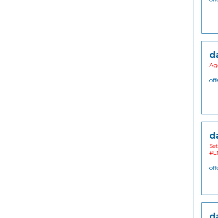
d
Ago
off
d
Set
#L
off
d