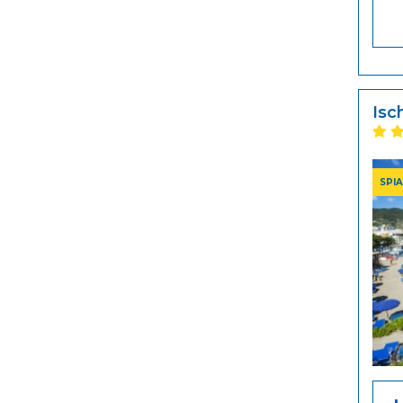
Isc
SPI