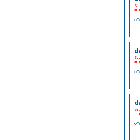
Set
#L
off
d
Set
#L
off
d
Set
#L
off