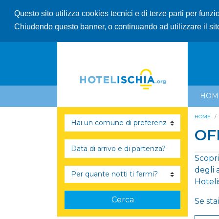
Questo sito utilizza cookies tecnici e di terze parti per funz
Chiudendo questo banner, o continuando ad utilizzare il sit
HOM
HOME
OF
Scopri
degli 
Hoteli
Cerca
Se sta