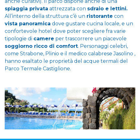
anche curativi). Il parco dispone anche di una
spiaggia privata
attrezzata con
sdraio e lettini.
All’interno della struttura c’è un
ristorante
con
vista panoramica
dove gustare cucina locale, e un
confortevole hotel dove poter scegliere fra varie
tipologie di
camere
per trascorrere un piacevole
soggiorno ricco di comfort
. Personaggi celebri,
come Strabone, Plinio e il medico calabrese Jasolino ,
hanno esaltato le proprietà del acque termali del
Parco Termale Castiglione.