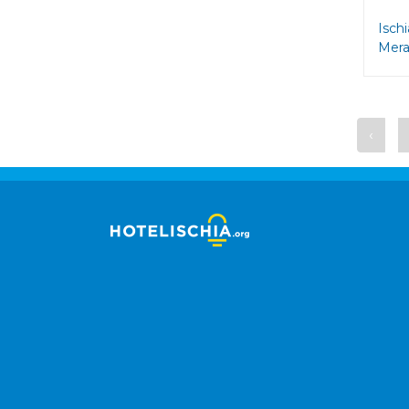
Ischi
Mera
‹