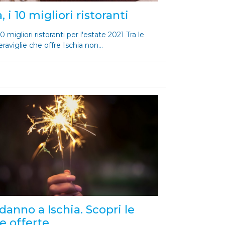
, i 10 migliori ristoranti
 10 migliori ristoranti per l'estate 2021 Tra le
aviglie che offre Ischia non...
anno a Ischia. Scopri le
e offerte.