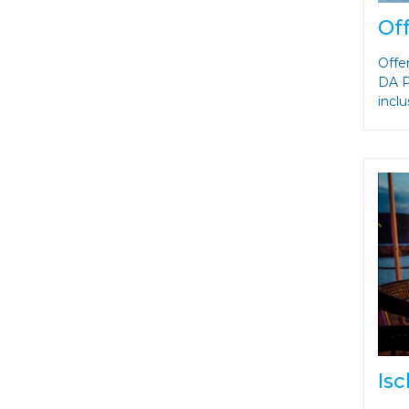
Off
Offe
DA P
inclus
Isc