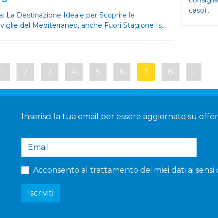
caso)...
a: La Destinazione Ideale per Scoprire le
viglie del Mediterraneo, anche Fuori Stagione Is...
1
2
3
4
5
6
7
8
›
Inserisci la tua email per essere aggiornato su offerte
Acconsento al trattamento dei miei dati ai sensi 
Iscriviti