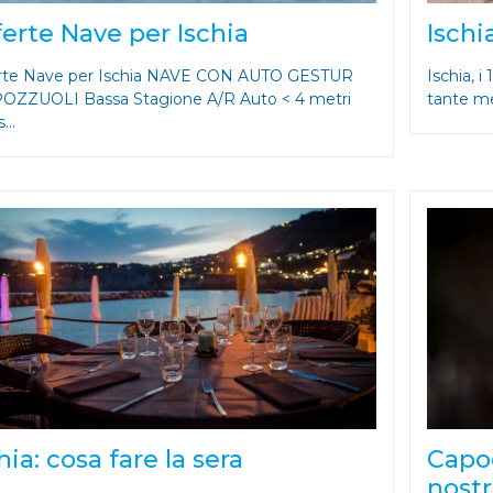
erte Nave per Ischia
Ischia
rte Nave per Ischia NAVE CON AUTO GESTUR
Ischia, i
OZZUOLI Bassa Stagione A/R Auto < 4 metri
tante mer
...
hia: cosa fare la sera
Capod
nostr