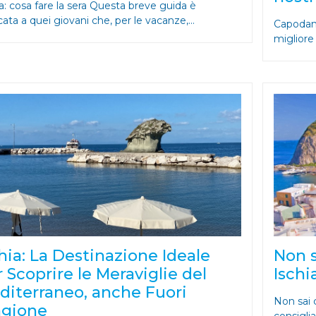
a: cosa fare la sera Questa breve guida è
ata a quei giovani che, per le vacanze,...
Capodann
migliore
hia: La Destinazione Ideale
Non s
 Scoprire le Meraviglie del
Ischi
diterraneo, anche Fuori
Non sai c
agione
consigli