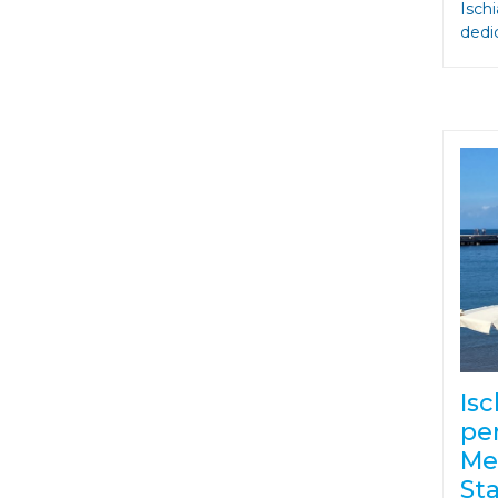
Ischi
dedic
Isc
per
Me
St