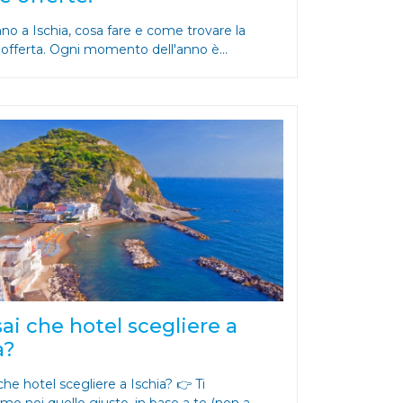
o a Ischia, cosa fare e come trovare la
 offerta. Ogni momento dell'anno è...
ai che hotel scegliere a
a?
he hotel scegliere a Ischia? 👉 Ti
amo noi quello giusto, in base a te (non a