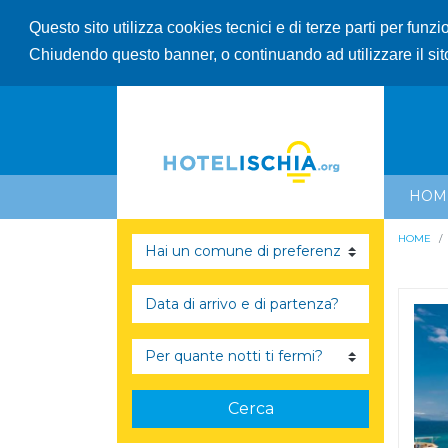
Questo sito utilizza cookies tecnici e di terze parti per funz
Chiudendo questo banner, o continuando ad utilizzare il sit
HOM
HOME
Cerca