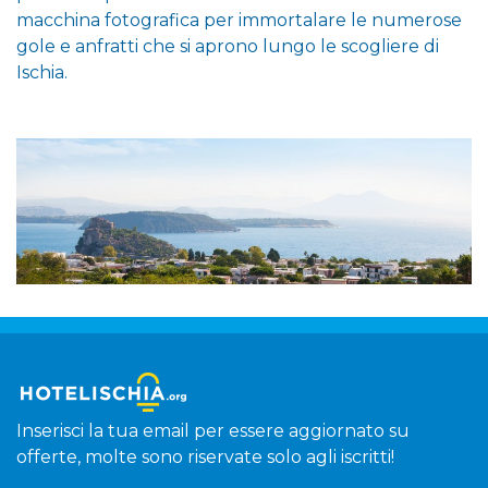
macchina fotografica per immortalare le numerose
gole e anfratti che si aprono lungo le scogliere di
Ischia.
Inserisci la tua email per essere aggiornato su
offerte, molte sono riservate solo agli iscritti!