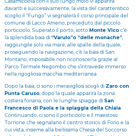
Casamicciola con il suo lungo molo vi apparirà
davanti e successivamente, la vista del caratteristico
scoglio il “Fungo” vi segnalerà il corso principale del
comune di Lacco Ameno, preceduto dal piccolo
porticciolo. Superato il porto, sotto
Monte Vico
c’è
la splendida baia di
“Varulo”o “delle monache”
,
raggiungile solo via mare, alle spalle della quale,
proseguendo la navigazione, c’è la baia di San
Montano, impossibile non riconoscerla grazie al
Parco Termale Negombo che s’intravede immerso
nella rigogliosa macchia mediterranea
Dopo la baia, ci sono i meravigliosi scogli di
Zaro con
Punta Caruso
, dopo la quale apparirà la zona
costiera foriana, con le lunghe spiagge di
San
Francesco di Paola e la spiaggia della Chiaia
.
Continuando, ci sono il porticciolo e il maestoso
Torrione che segnalano il centro storico di Forio e la
cui vista, insieme alla bellissima Chiesa del Soccorso