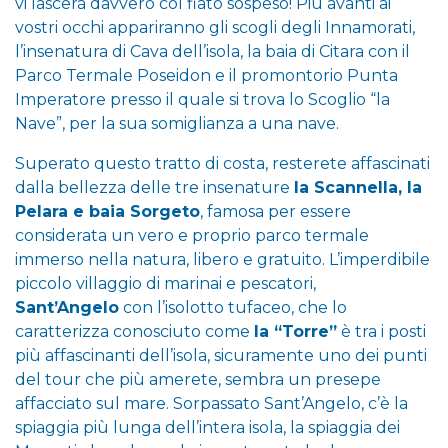
vi lascerà davvero col fiato sospeso! Più avanti ai
vostri occhi appariranno gli scogli degli Innamorati,
l’insenatura di Cava dell’isola, la baia di Citara con il
Parco Termale Poseidon e il promontorio Punta
Imperatore presso il quale si trova lo Scoglio “la
Nave”, per la sua somiglianza a una nave.
Superato questo tratto di costa, resterete affascinati
dalla bellezza delle tre insenature
la Scannella, la
Pelara e baia Sorgeto
, famosa per essere
considerata un vero e proprio parco termale
immerso nella natura, libero e gratuito. L’imperdibile
piccolo villaggio di marinai e pescatori,
Sant’Angelo
con l’isolotto tufaceo, che lo
caratterizza conosciuto come
la “Torre”
è tra i posti
più affascinanti dell’isola, sicuramente uno dei punti
del tour che più amerete, sembra un presepe
affacciato sul mare. Sorpassato Sant’Angelo, c’è la
spiaggia più lunga dell’intera isola, la spiaggia dei