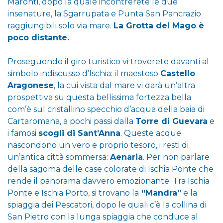
Maronti, dopo la quale incontrerete le due
insenature, la Sgarrupata e Punta San Pancrazio
raggiungibili solo via mare.
La Grotta del Mago è
poco distante.
Proseguendo il giro turistico vi troverete davanti al
simbolo indiscusso d’Ischia: il maestoso
Castello
Aragonese
, la cui vista dal mare vi darà un’altra
prospettiva su questa bellissima fortezza bella
com’è sul cristallino specchio d’acqua della baia di
Cartaromana, a pochi passi dalla
Torre di Guevara
e
i famosi
scogli di Sant’Anna
. Queste acque
nascondono un vero e proprio tesoro, i resti di
un’antica città sommersa:
Aenaria
. Per non parlare
della sagoma delle case colorate di Ischia Ponte che
rende il panorama davvero emozionante. Tra Ischia
Ponte e Ischia Porto, si trovano la
“Mandra”
e la
spiaggia dei Pescatori, dopo le quali c’è la collina di
San Pietro con la lunga spiaggia che conduce al