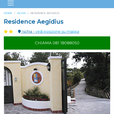
HOME
ISCHIA
RESIDENCE AEGIDIUS
Residence Aegidius
Ischia -
vedi posizione su mappa
CHIAMA 081 18088050