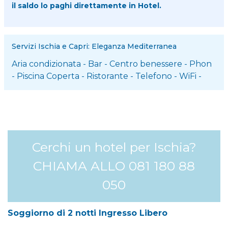
il saldo lo paghi direttamente in Hotel.
Servizi Ischia e Capri: Eleganza Mediterranea
Aria condizionata
-
Bar
-
Centro benessere
-
Phon
-
Piscina Coperta
-
Ristorante
-
Telefono
-
WiFi
-
Cerchi un hotel per Ischia?
CHIAMA ALLO 081 180 88
050
Soggiorno di 2 notti Ingresso Libero