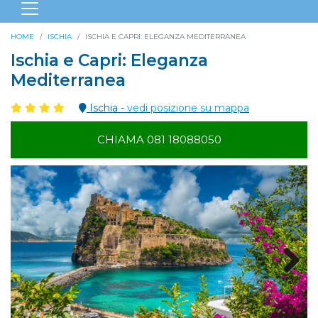
HOME
ISCHIA
ISCHIA E CAPRI: ELEGANZA MEDITERRANEA
Ischia e Capri: Eleganza
Mediterranea
Ischia -
vedi posizione su mappa
CHIAMA 081 18088050