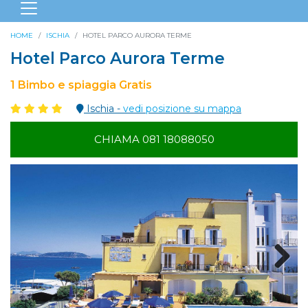
HOME
ISCHIA
HOTEL PARCO AURORA TERME
Hotel Parco Aurora Terme
1 Bimbo e spiaggia Gratis
Ischia -
vedi posizione su mappa
CHIAMA 081 18088050