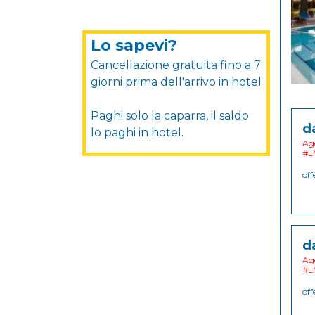
Lo sapevi?
Cancellazione gratuita fino a 7
giorni prima dell'arrivo in hotel
Paghi solo la caparra, il saldo
d
lo paghi in hotel.
Ago
#L
off
d
Ago
#L
off