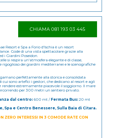
CHIAMA 081 193 03 445
mae Resort e Spa a Forio d'Ischia è un resort
ce. Gode di una vista spettacolare grazie alla
ed i Giardini Poseidon.
telle si respira un'atmosfera elegante e di classe,
de rigoglioso dei giardini mediterranei e le scenografiche
algamano perfettamente alla storica e consolidata
i cui sono artefici i gestori, che dedicano al resort e agli
er rendere estremamente piacevole il soggiorno. Il mare
percorrendo per 300 metri un sentiero privato.
anza dal centro:
600 mt /
Fermata Bus:
20 mt
 Spa e Centro Benessere, Sulla Baia di Citara.
N ZERO INTERESSI IN 3 COMODE RATE CON