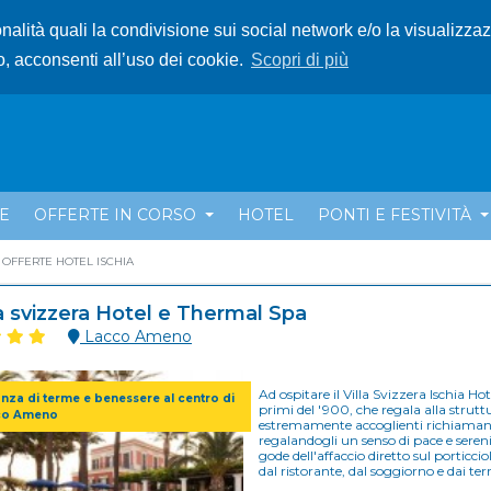
ionalità quali la condivisione sui social network e/o la visualizza
o, acconsenti all’uso dei cookie.
Scopri di più
E
OFFERTE IN CORSO
HOTEL
PONTI E FESTIVITÀ
OFFERTE HOTEL ISCHIA
la svizzera Hotel e Thermal Spa
Lacco Ameno
Ad ospitare il Villa Svizzera Ischia 
nza di terme e benessere al centro di
primi del '900, che regala alla strutt
co Ameno
estremamente accoglienti richiamano lo 
regalandogli un senso di pace e seren
gode dell'affaccio diretto sul porti
dal ristorante, dal soggiorno e dai ter