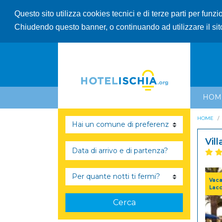
Questo sito utilizza cookies tecnici e di terze parti per funz
Chiudendo questo banner, o continuando ad utilizzare il sit
HOM
HOME
Vil
Vaca
Lac
Cerca