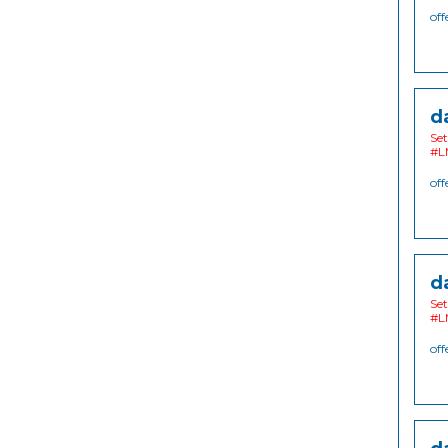
off
d
Set
#L
off
d
Set
#L
off