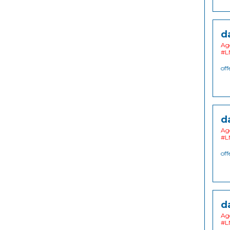
d
Ago
#L
off
d
Ago
#L
off
d
Ago
#L