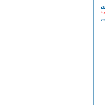
d
Ago
off