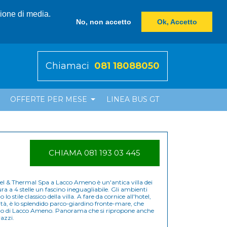
zione di media.
No, non accetto
Ok, Accetto
Chiamaci
081 18088050
OFFERTE PER MESE
LINEA BUS GT
CHIAMA 081 193 03 445
Hotel & Thermal Spa a Lacco Ameno è un'antica villa dei
ura a 4 stelle un fascino ineguagliabile. Gli ambienti
stile classico della villa. A fare da cornice all'hotel,
ità, è lo splendido parco-giardino fronte-mare, che
cciolo di Lacco Ameno. Panorama che si ripropone anche
razzi.