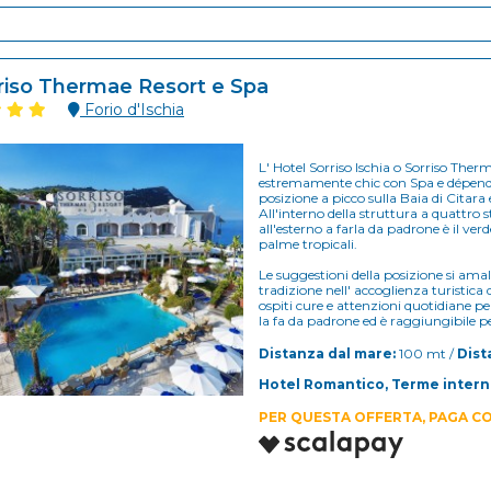
riso Thermae Resort e Spa
Forio d'Ischia
L' Hotel Sorriso Ischia o Sorriso Ther
estremamente chic con Spa e dépendan
posizione a picco sulla Baia di Citara 
All'interno della struttura a quattro s
all'esterno a farla da padrone è il ver
palme tropicali.
Le suggestioni della posizione si am
tradizione nell' accoglienza turistica d
ospiti cure e attenzioni quotidiane p
la fa da padrone ed è raggiungibile 
Distanza dal mare:
100 mt /
Dist
Hotel Romantico, Terme interne,
PER QUESTA OFFERTA, PAGA CO