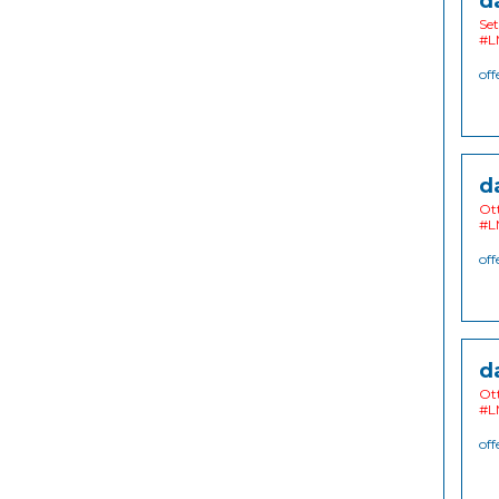
d
Set
#L
off
d
Ott
#L
off
d
Ott
#L
off